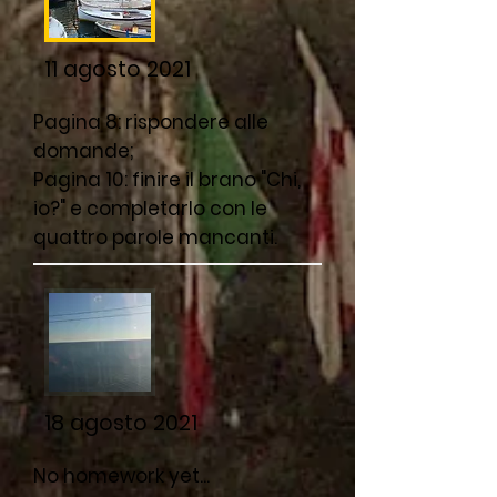
11 agosto 2021
Pagina 8: rispondere alle
domande;
Pagina 10: finire il brano "Chi,
io?" e completarlo con le
quattro parole mancanti.
18 agosto 2021
No h
omework yet...