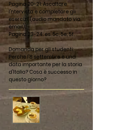
Pagina 20-21: Ascoltare
l'ntervista e completare gli
esercizi, (audio mandato via
email);
Pagina 23-24: es. 5c; 5e; 5f.
Domanda per gli studenti:
Perché l'8 settembre è una
data importante per la storia
d'Italia? Cosa è successo in
questo giorno?