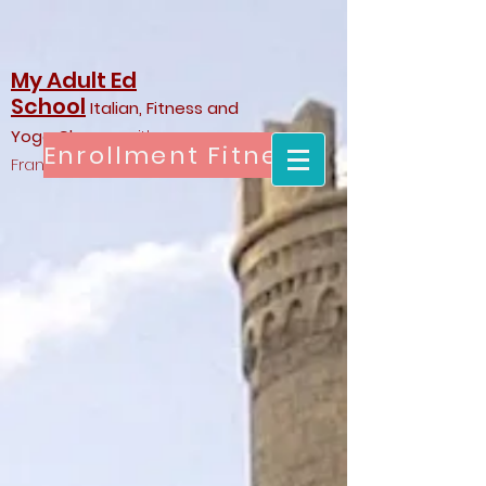
My Adult Ed
School
Italian, Fitness and
Yoga Classes
with
Enrollment Fitness & Yoga
Francesca