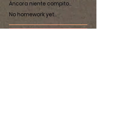
Ancora niente compito...
No h
omework yet...
1 settembre 2021
Lettura su "Trentino": Pagine
19-23.