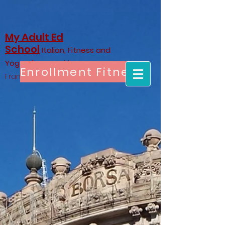
My Adult Ed
School
Italian, Fitness and
Yoga Classes
with
Enrollment Fitness & Yoga
Francesca