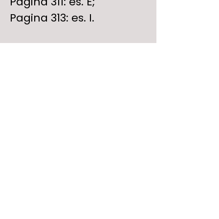
Pagina 311: es. E;
Pagina 313: es. I.
Il materiale per i 
compiti è stato 
mandato il 3 agosto.
Lezione Scorsa
Lezione Prossima